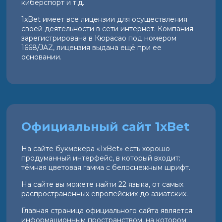
киберспорт и т.д.
1xBet имеет все лицензии для осуществления
своей деятельности в сети интернет. Компания
зарегистрирована в Кюрасао под номером
1668/JAZ, лицензия выдана ещё при ее
основании.
Официальный сайт 1xBet
На сайте букмекера «1xBet» есть хорошо
продуманный интерфейс, в который входит:
тёмная цветовая гамма с белоснежным шрифт.
На сайте вы можете найти 22 языка, от самых
распространенных европейских до азиатских.
Главная страница официального сайта является
информационным пространством, на котором