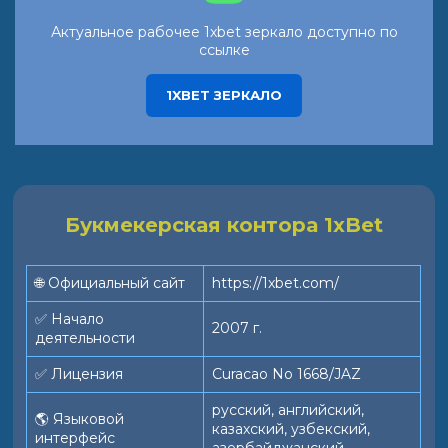
Актуальное рабочее 1xbet зеркало доступно по
ссылке
1XBET ЗЕРКАЛО
Букмекерская контора 1xBet
🌐 Официальный сайт
https://1xbet.com/
✅ Начало
2007 г.
деятельности
✅ Лицензия
Curacao No 1668/JAZ
русский, английский,
🌎 Языковой
казахский, узбекский,
интерфейс