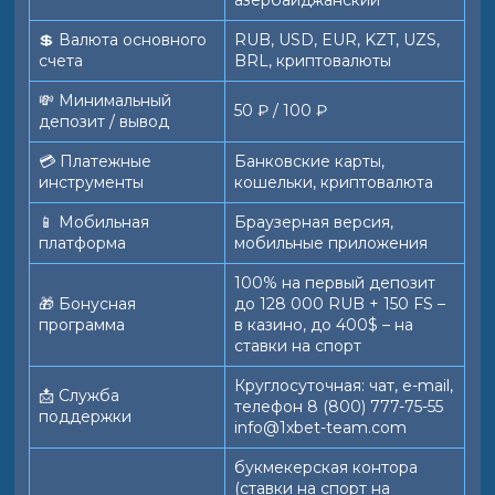
азербайджанский
💲 Валюта основного
RUB, USD, EUR, KZT, UZS,
счета
BRL, криптовалюты
💸 Минимальный
50 ₽ / 100 ₽
депозит / вывод
💳 Платежные
Банковские карты,
инструменты
кошельки, криптовалюта
📱️ Мобильная
Браузерная версия,
платформа
мобильные приложения
100% на первый депозит
🎁 Бонусная
до 128 000 RUB + 150 FS –
программа
в казино, до 400$ – на
ставки на спорт
Круглосуточная: чат, e-mail,
📩 Служба
телефон 8 (800) 777-75-55
поддержки
info@1xbet-team.com
букмекерская контора
(ставки на спорт на