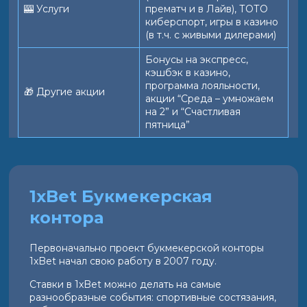
🎰 Услуги
прематч и в Лайв), ТОТО
киберспорт, игры в казино
(в т.ч. с живыми дилерами)
Бонусы на экспресс,
кэшбэк в казино,
программа лояльности,
🎁 Другие акции
акции “Среда – умножаем
на 2” и “Счастливая
пятница”
1xBet Букмекерская
контора
Первоначально проект букмекерской конторы
1xBet начал свою работу в 2007 году.
Ставки в 1xBet можно делать на самые
разнообразные события: спортивные состязания,