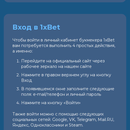
Вход в 1xBet
Чтобы войти в личный кабинет букмекера 1xBet
вам потребуется выполнить 4 простых действия,
а именно:
Перейдите на официальный сайт через
рабочее зеркало на нашем сайте
Нажмите в правом верхнем углу на кнопку
Вход
В появившемся окне заполните следующие
поля: e-mail/телефон и личный пароль
Нажмите на кнопку «Войти»
Также войти можно с помощью следующих
социальных сетей: Google, VK, Telegram, Mail.RU,
Яндекс, Одноклассники и Steam.