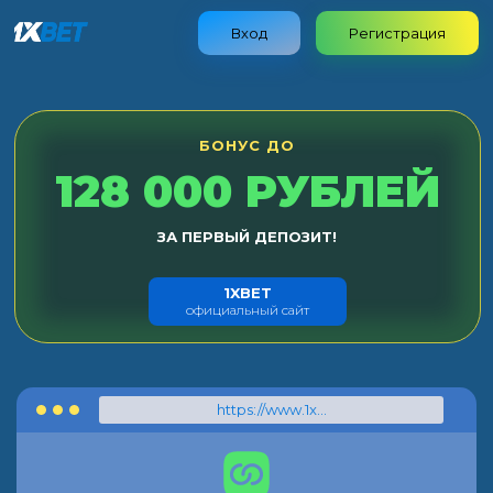
Вход
Регистрация
БОНУС ДО
128 000 РУБЛЕЙ
ЗА ПЕРВЫЙ ДЕПОЗИТ!
1XBET
официальный сайт
https://www.1xbet.com/