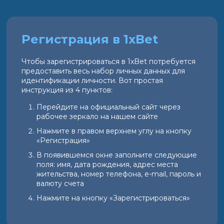
Регистрация в 1xBet
Чтобы зарегистрироваться в 1xBet потребуется
предоставить весь набор личных данных для
идентификации личности. Вот простая
инструкция из 4 пунктов:
Перейдите на официальный сайт через
рабочее зеркало на нашем сайте
Нажмите в правом верхнем углу на кнопку
«Регистрация»
В появившемся окне заполните следующие
поля: имя, дата рождения, адрес места
жительства, номер телефона, e-mail, пароль и
валюту счета
Нажмите на кнопку «Зарегистрироваться»